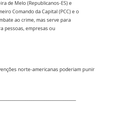
ira de Melo (Republicanos-ES) e
imeiro Comando da Capital (PCC) e o
mbate ao crime, mas serve para
ntra pessoas, empresas ou
tervenções norte-americanas poderiam punir
____________________________________