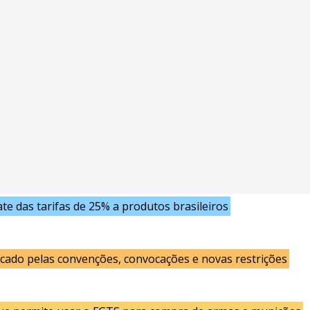
e das tarifas de 25% a produtos brasileiros
cado pelas convenções, convocações e novas restrições