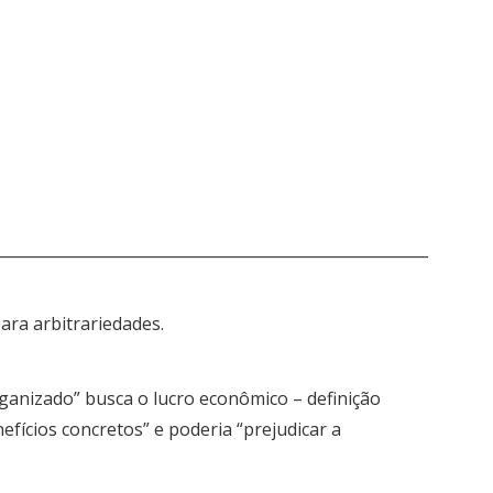
________________________________________________________
ara arbitrariedades.
rganizado” busca o lucro econômico – definição
fícios concretos” e poderia “prejudicar a