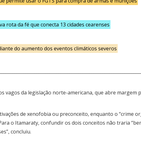
e permite usar o FGTS para compra de armas e munições
a rota da fé que conecta 13 cidades cearenses
diante do aumento dos eventos climáticos severos
________________________________________________________________
itos vagos da legislação norte-americana, que abre margem p
 motivações de xenofobia ou preconceito, enquanto o “crime o
a o Itamaraty, confundir os dois conceitos não traria “bene
es”, concluiu.