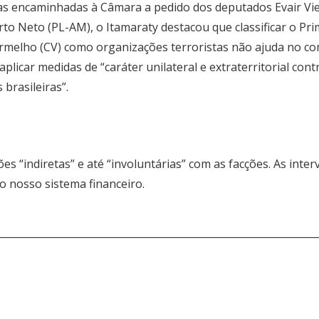
s encaminhadas à Câmara a pedido dos deputados Evair Vie
rto Neto (PL-AM), o Itamaraty destacou que classificar o Pr
elho (CV) como organizações terroristas não ajuda no co
plicar medidas de “caráter unilateral e extraterritorial co
brasileiras”.
ções “indiretas” e até “involuntárias” com as facções. As in
do nosso sistema financeiro.
________________________________________________________________