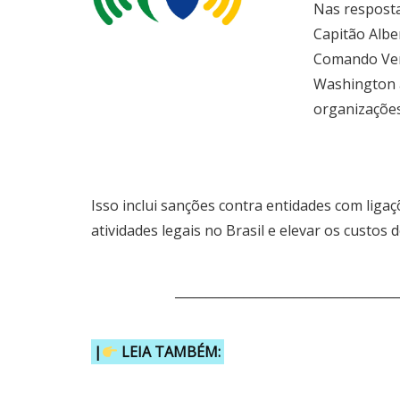
Nas resposta
Capitão Albe
Comando Verm
Washington a
organizações 
Isso inclui sanções contra entidades com liga
atividades legais no Brasil e elevar os custos 
____________________________________
|
LEIA TAMBÉM: