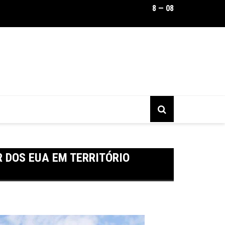
8 — 08
Quartel do Exército em JP mantém homenagem ligada à ditadura
na Justiça
 DOS EUA EM TERRITÓRIO