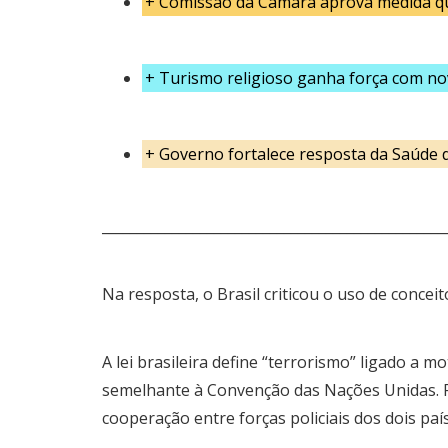
+
Comissão da Câmara aprova medida qu
+
Turismo religioso ganha força com nov
+
Governo fortalece resposta da Saúde 
_________________________________________________
Na resposta, o Brasil criticou o uso de conce
A lei brasileira define “terrorismo” ligado a
semelhante à Convenção das Nações Unidas. Par
cooperação entre forças policiais dos dois país