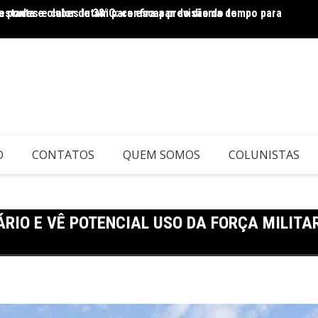
a ponta e clubes lutam para escapar do drama do
stades e calor de 38°C: confira a previsão do tempo para
|
reage 
O
CONTATOS
QUEM SOMOS
COLUNISTAS
IO E VÊ POTENCIAL USO DA FORÇA MILITAR