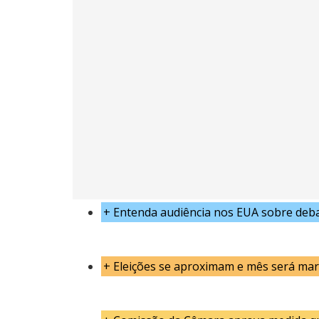
+
Entenda audiência nos EUA sobre debat
+
Eleições se aproximam e mês será mar