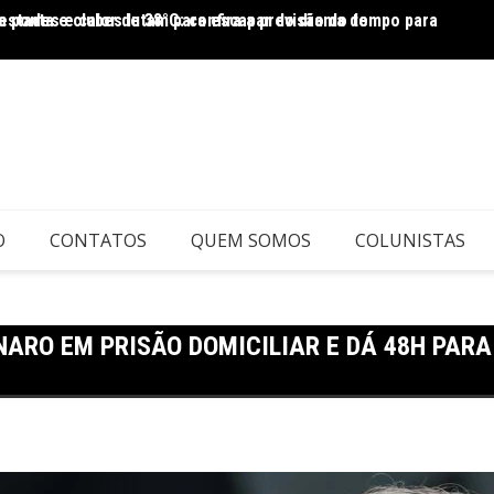
a ponta e clubes lutam para escapar do drama do
stades e calor de 38°C: confira a previsão do tempo para
|
reage 
O
CONTATOS
QUEM SOMOS
COLUNISTAS
RO EM PRISÃO DOMICILIAR E DÁ 48H PARA