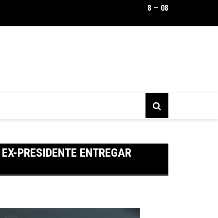
8 — 08
Quartel do Exército em JP mantém homenagem ligada à ditadura
na Justiça
 EX-PRESIDENTE ENTREGAR