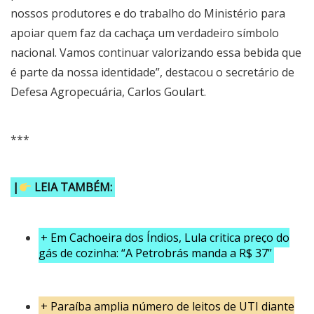
nossos produtores e do trabalho do Ministério para
apoiar quem faz da cachaça um verdadeiro símbolo
nacional. Vamos continuar valorizando essa bebida que
é parte da nossa identidade”, destacou o secretário de
Defesa Agropecuária, Carlos Goulart.
***
|
LEIA TAMBÉM:
+
Em Cachoeira dos Índios, Lula critica preço do
gás de cozinha: “A Petrobrás manda a R$ 37”
+
Paraíba amplia número de leitos de UTI diante