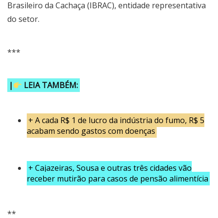
Brasileiro da Cachaça (IBRAC), entidade representativa
do setor.
***
|
LEIA TAMBÉM:
+
A cada R$ 1 de lucro da indústria do fumo, R$ 5
acabam sendo gastos com doenças
+
Cajazeiras, Sousa e outras três cidades vão
receber mutirão para casos de pensão alimentícia
**