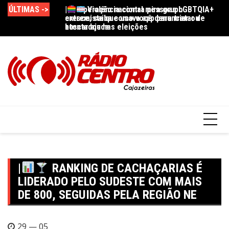
ÚLTIMAS ->
|
|
Operação nacional mira grupo
Violência contra pessoas LGBTQIA+
|
cresce; saiba como você denunciar ou
extremista que usava app para tratar de
ev
buscar ajuda
atentados nas eleições
t
|
RANKING DE CACHAÇARIAS É
LIDERADO PELO SUDESTE COM MAIS
DE 800, SEGUIDAS PELA REGIÃO NE
29 — 05