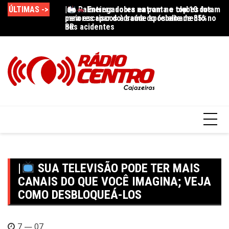
ÚLTIMAS ->
|🏍
|
Palmeiras sobra na ponta e clubes lutam
Entregadores entram no top 10 dos
|
maiores riscos à saúde após alta de 35%
para escapar do drama do rebaixamento no
38
nos acidentes
BR
pr
|
SUA TELEVISÃO PODE TER MAIS
CANAIS DO QUE VOCÊ IMAGINA; VEJA
COMO DESBLOQUEÁ-LOS
7 — 07