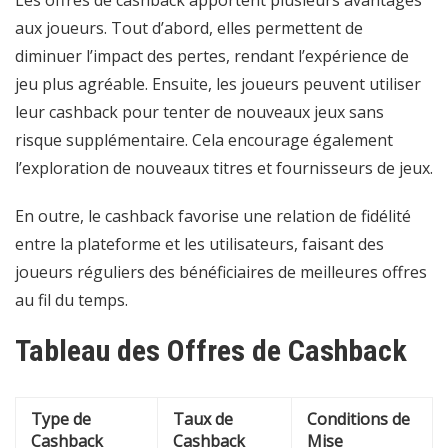
Les offres de cashback apportent plusieurs avantages
aux joueurs. Tout d’abord, elles permettent de
diminuer l’impact des pertes, rendant l’expérience de
jeu plus agréable. Ensuite, les joueurs peuvent utiliser
leur cashback pour tenter de nouveaux jeux sans
risque supplémentaire. Cela encourage également
l’exploration de nouveaux titres et fournisseurs de jeux.
En outre, le cashback favorise une relation de fidélité
entre la plateforme et les utilisateurs, faisant des
joueurs réguliers des bénéficiaires de meilleures offres
au fil du temps.
Tableau des Offres de Cashback
Type de
Taux de
Conditions de
Cashback
Cashback
Mise