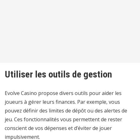
Utiliser les outils de gestion
Evolve Casino propose divers outils pour aider les
joueurs à gérer leurs finances. Par exemple, vous
pouvez définir des limites de dépôt ou des alertes de
jeu. Ces fonctionnalités vous permettent de rester
conscient de vos dépenses et d’éviter de jouer
impulsivement.