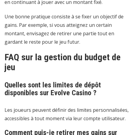
en continuant à jouer avec un montant fixé.
Une bonne pratique consiste à se fixer un objectif de
gains. Par exemple, si vous atteignez un certain
montant, envisagez de retirer une partie tout en
gardant le reste pour le jeu futur.
FAQ sur la gestion du budget de
jeu
Quelles sont les limites de dépôt
disponibles sur Evolve Casino ?
Les joueurs peuvent définir des limites personnalisées,
accessibles à tout moment via leur compte utilisateur.
Comment puis-je retirer mes gains sur