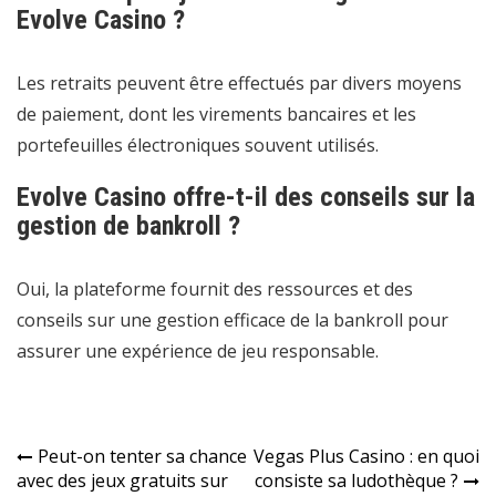
Evolve Casino ?
Les retraits peuvent être effectués par divers moyens
de paiement, dont les virements bancaires et les
portefeuilles électroniques souvent utilisés.
Evolve Casino offre-t-il des conseils sur la
gestion de bankroll ?
Oui, la plateforme fournit des ressources et des
conseils sur une gestion efficace de la bankroll pour
assurer une expérience de jeu responsable.
Peut-on tenter sa chance
Vegas Plus Casino : en quoi
avec des jeux gratuits sur
consiste sa ludothèque ?