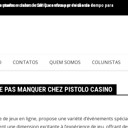
a ponta e clubes lutam para escapar do drama do
stades e calor de 38°C: confira a previsão do tempo para
|
reage 
O
CONTATOS
QUEM SOMOS
COLUNISTAS
E PAS MANQUER CHEZ PISTOLO CASINO
 de jeux en ligne, propose une variété d’événements spécia
ent une dimension excitante à l’expérience de jeu, offrant d