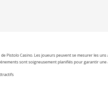
 de Pistolo Casino. Les joueurs peuvent se mesurer les uns
vénements sont soigneusement planifiés pour garantir une a
tractifs