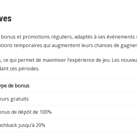
ves
s bonus et promotions réguliers, adaptés à ses événements s
otions temporaires qui augmentent leurs chances de gagner
 ce qui permet de maximiser l’expérience de jeu. Les nouvea
ant ces périodes.
ype de bonus
urs gratuits
onus de dépôt de 100%
ashback jusqu’à 20%