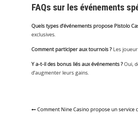
FAQs sur les événements sp
Quels types d’événements propose Pistolo Ca
exclusives.
Comment participer aux tournois ?
Les joueurs
Y a-t-il des bonus liés aux événements ?
Oui, d
d’augmenter leurs gains.
Comment Nine Casino propose un service cli